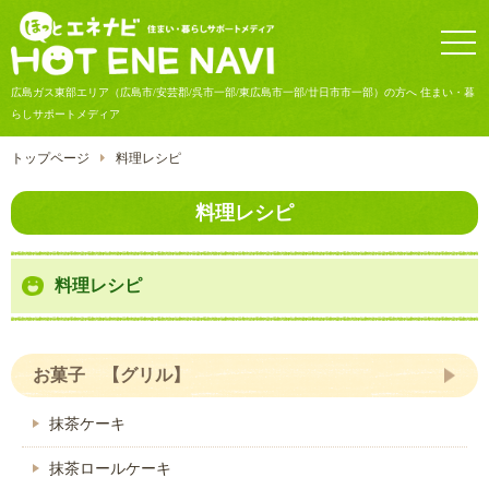
togg
navi
広島ガス東部エリア（広島市/安芸郡/呉市一部/東広島市一部/廿日市市一部）の方へ 住まい・暮
らしサポートメディア
トップページ
料理レシピ
料理レシピ
料理レシピ
お菓子 【グリル】
抹茶ケーキ
抹茶ロールケーキ